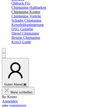
Öldruck Fix
Chiptuning Haltbarkeit
Chiptuning Kosten
Chiptuning Vorteile
Schadet Chiptuning
Kennfeldoptimierung
DSG Getriebe
Diesel Chiptuning
Benzin Chiptuning
Kess3 Guide
Guten Abend
🌆
Menü schließen
Ihr Konto
Anmelden
oder
registrieren