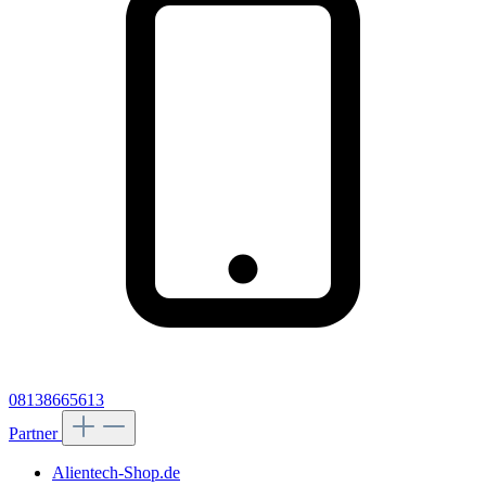
08138665613
Partner
Alientech-Shop.de