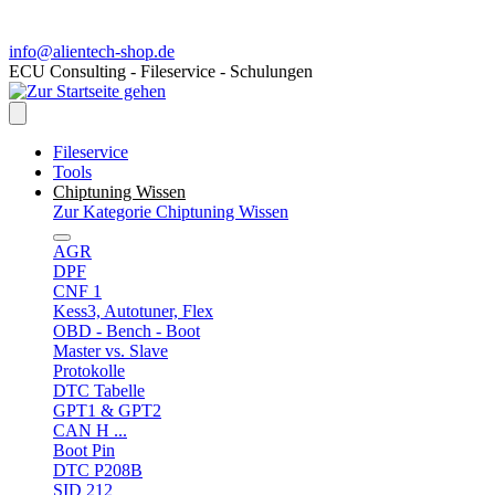
info@alientech-shop.de
ECU Consulting - Fileservice - Schulungen
Fileservice
Tools
Chiptuning Wissen
Zur Kategorie Chiptuning Wissen
AGR
DPF
CNF 1
Kess3, Autotuner, Flex
OBD - Bench - Boot
Master vs. Slave
Protokolle
DTC Tabelle
GPT1 & GPT2
CAN H ...
Boot Pin
DTC P208B
SID 212